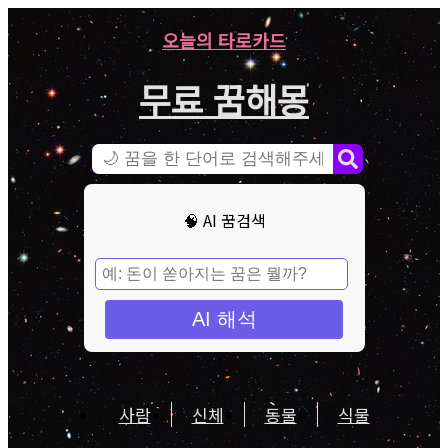
오늘의 타로카드
무료 꿈해몽
🧠 AI 꿈검색
AI 해석
사람
신체
동물
식물