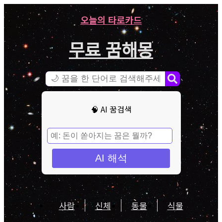
오늘의 타로카드
무료 꿈해몽
🧠 AI 꿈검색
AI 해석
사람
신체
동물
식물