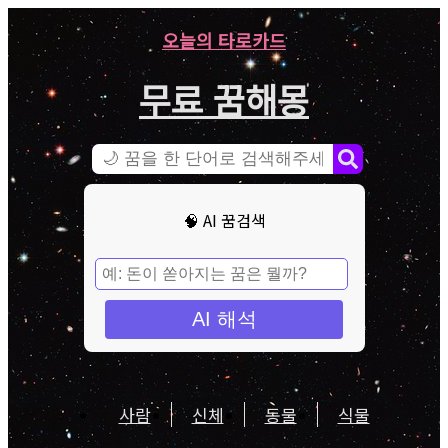
오늘의 타로카드
무료 꿈해몽
🧠 AI 꿈검색
AI 해석
사람
신체
동물
식물