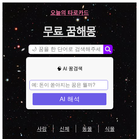
오늘의 타로카드
무료 꿈해몽
🧠 AI 꿈검색
AI 해석
사람
신체
동물
식물