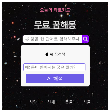
오늘의 타로카드
무료 꿈해몽
🧠 AI 꿈검색
AI 해석
사람
신체
동물
식물