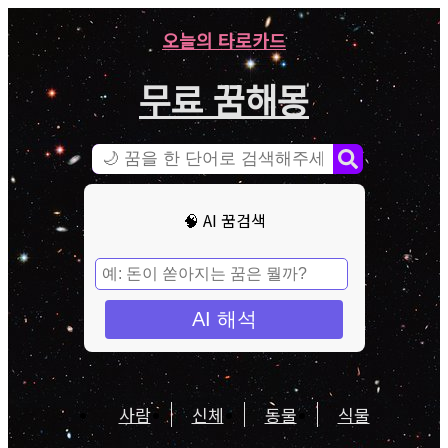
오늘의 타로카드
무료 꿈해몽
🧠 AI 꿈검색
AI 해석
사람
신체
동물
식물