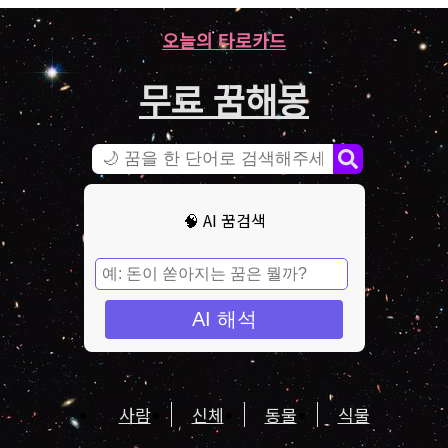
오늘의 타로카드
무료 꿈해몽
🧠 AI 꿈검색
AI 해석
사람
신체
동물
식물