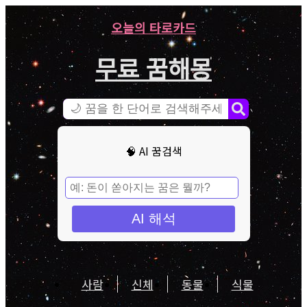
오늘의 타로카드
무료 꿈해몽
🧠 AI 꿈검색
AI 해석
사람
신체
동물
식물