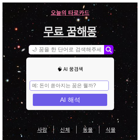
오늘의 타로카드
무료 꿈해몽
🧠 AI 꿈검색
AI 해석
사람
신체
동물
식물