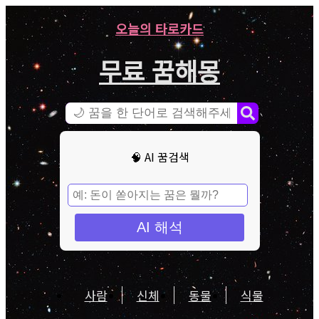
오늘의 타로카드
무료 꿈해몽
🧠 AI 꿈검색
AI 해석
사람
신체
동물
식물