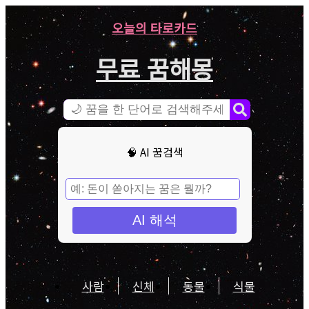
오늘의 타로카드
무료 꿈해몽
🧠 AI 꿈검색
AI 해석
사람
신체
동물
식물