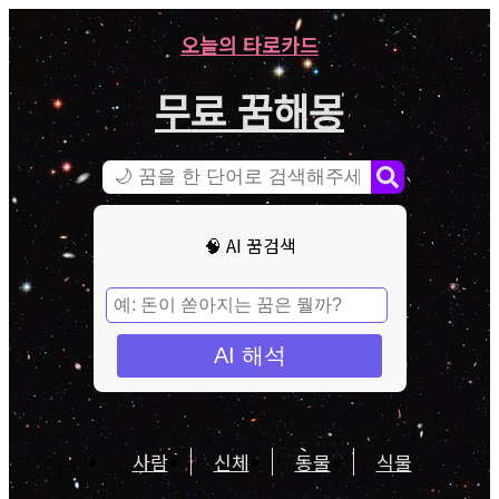
오늘의 타로카드
무료 꿈해몽
🧠 AI 꿈검색
AI 해석
사람
신체
동물
식물