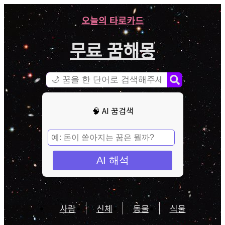
오늘의 타로카드
무료 꿈해몽
🧠 AI 꿈검색
AI 해석
사람
신체
동물
식물