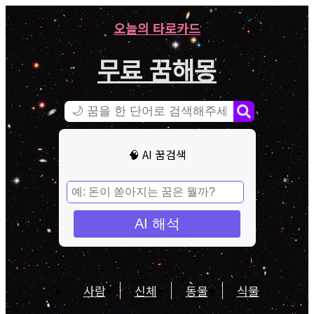
오늘의 타로카드
무료 꿈해몽
🧠 AI 꿈검색
AI 해석
사람
신체
동물
식물