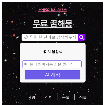
오늘의 타로카드
무료 꿈해몽
🧠 AI 꿈검색
AI 해석
사람
신체
동물
식물