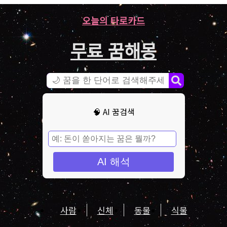
오늘의 타로카드
무료 꿈해몽
🧠 AI 꿈검색
AI 해석
사람
신체
동물
식물