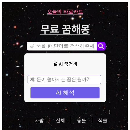
오늘의 타로카드
무료 꿈해몽
🧠 AI 꿈검색
AI 해석
사람
신체
동물
식물