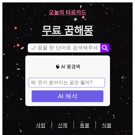
오늘의 타로카드
무료 꿈해몽
🧠 AI 꿈검색
AI 해석
사람
신체
동물
식물