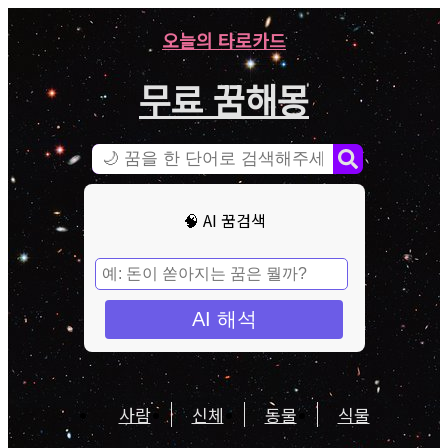
오늘의 타로카드
무료 꿈해몽
🧠 AI 꿈검색
AI 해석
사람
신체
동물
식물