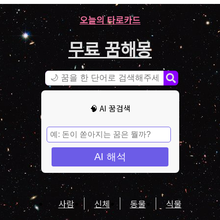
오늘의 타로카드
무료 꿈해몽
🧠 AI 꿈검색
AI 해석
사람
신체
동물
식물