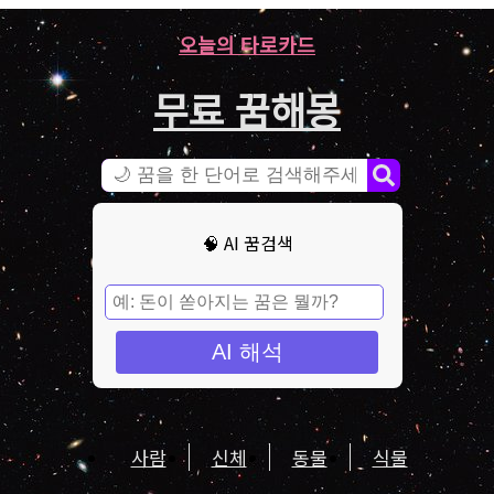
오늘의 타로카드
무료 꿈해몽
🧠 AI 꿈검색
AI 해석
사람
신체
동물
식물