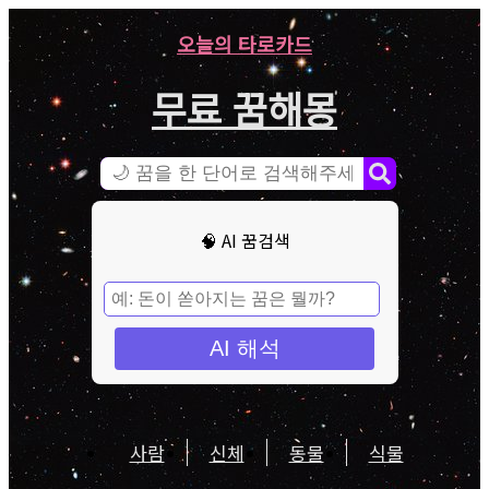
오늘의 타로카드
무료 꿈해몽
🧠 AI 꿈검색
AI 해석
사람
신체
동물
식물