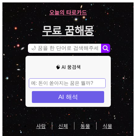
오늘의 타로카드
무료 꿈해몽
🧠 AI 꿈검색
AI 해석
사람
신체
동물
식물