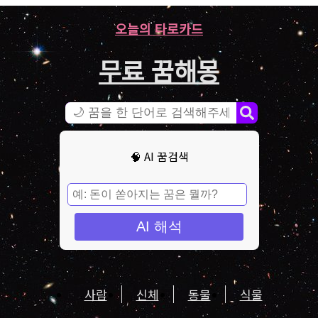
오늘의 타로카드
무료 꿈해몽
🧠 AI 꿈검색
AI 해석
사람
신체
동물
식물