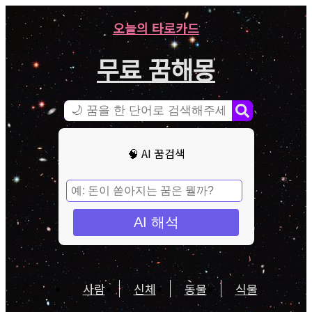
오늘의 타로카드
무료 꿈해몽
🧠 AI 꿈검색
AI 해석
사람
신체
동물
식물