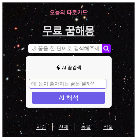
오늘의 타로카드
무료 꿈해몽
🧠 AI 꿈검색
AI 해석
사람
신체
동물
식물