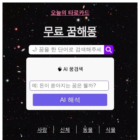
오늘의 타로카드
무료 꿈해몽
🧠 AI 꿈검색
AI 해석
사람
신체
동물
식물