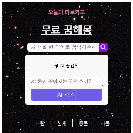
오늘의 타로카드
무료 꿈해몽
🧠 AI 꿈검색
AI 해석
사람
신체
동물
식물