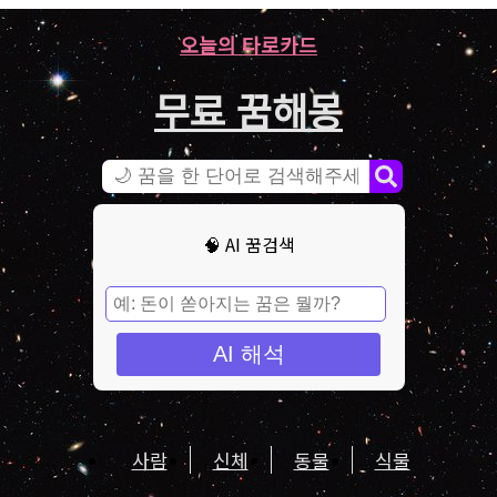
오늘의 타로카드
무료 꿈해몽
🧠 AI 꿈검색
AI 해석
사람
신체
동물
식물