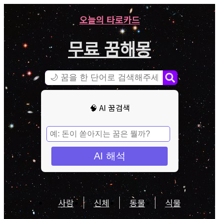
오늘의 타로카드
무료 꿈해몽
🧠 AI 꿈검색
AI 해석
사람
신체
동물
식물