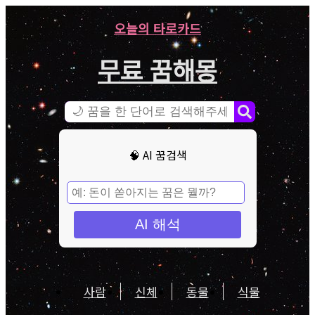
오늘의 타로카드
무료 꿈해몽
🧠 AI 꿈검색
AI 해석
사람
신체
동물
식물