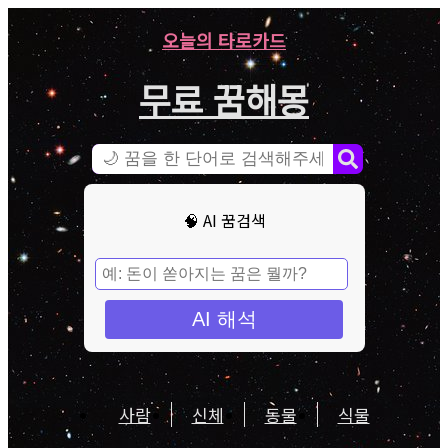
오늘의 타로카드
무료 꿈해몽
🧠 AI 꿈검색
AI 해석
사람
신체
동물
식물