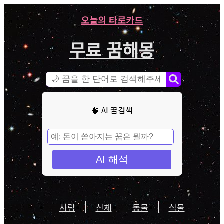
오늘의 타로카드
무료 꿈해몽
🧠 AI 꿈검색
AI 해석
사람
신체
동물
식물