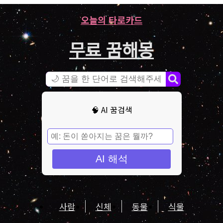
오늘의 타로카드
무료 꿈해몽
🧠 AI 꿈검색
AI 해석
사람
신체
동물
식물