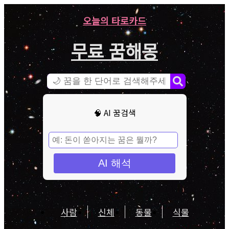
오늘의 타로카드
무료 꿈해몽
🧠 AI 꿈검색
AI 해석
사람
신체
동물
식물