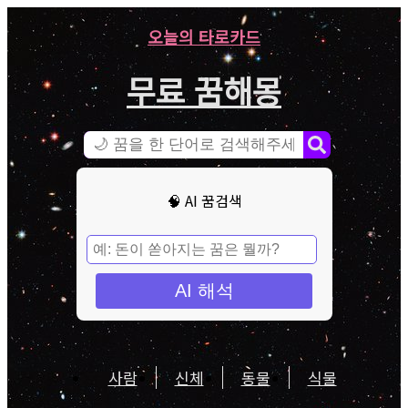
오늘의 타로카드
무료 꿈해몽
🧠 AI 꿈검색
AI 해석
사람
신체
동물
식물