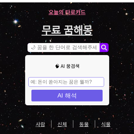
오늘의 타로카드
무료 꿈해몽
🧠 AI 꿈검색
AI 해석
사람
신체
동물
식물