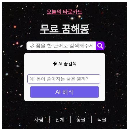
오늘의 타로카드
무료 꿈해몽
🧠 AI 꿈검색
AI 해석
사람
신체
동물
식물