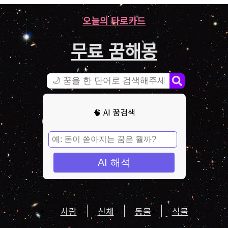
오늘의 타로카드
무료 꿈해몽
🧠 AI 꿈검색
AI 해석
사람
신체
동물
식물