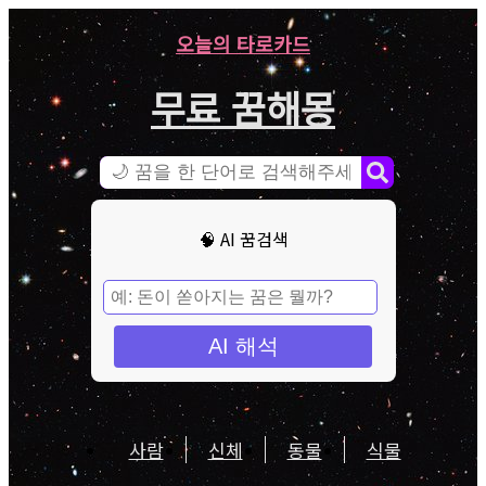
오늘의 타로카드
무료 꿈해몽
🧠 AI 꿈검색
AI 해석
사람
신체
동물
식물