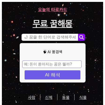
오늘의 타로카드
무료 꿈해몽
🧠 AI 꿈검색
AI 해석
사람
신체
동물
식물