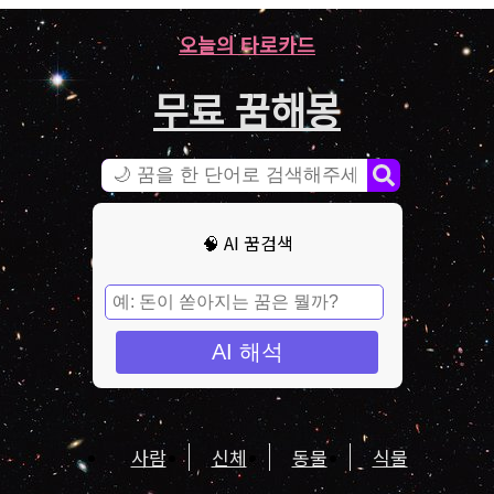
오늘의 타로카드
무료 꿈해몽
🧠 AI 꿈검색
AI 해석
사람
신체
동물
식물