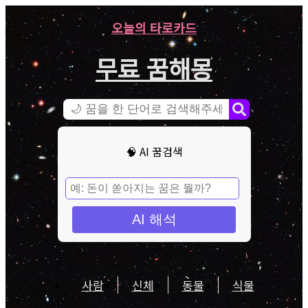
오늘의 타로카드
무료 꿈해몽
🧠 AI 꿈검색
AI 해석
사람
신체
동물
식물