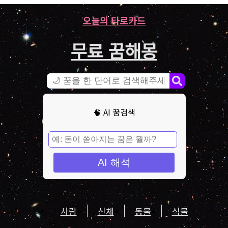
오늘의 타로카드
무료 꿈해몽
🧠 AI 꿈검색
AI 해석
사람
신체
동물
식물