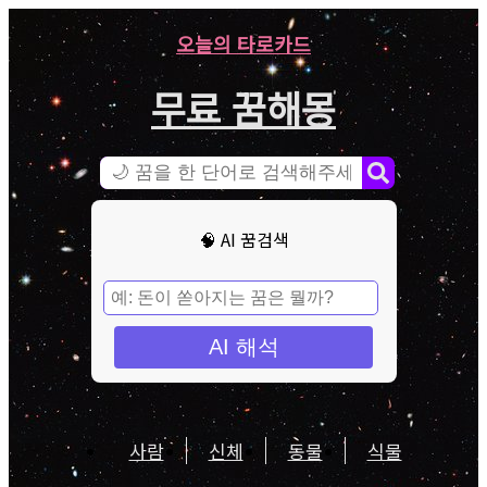
오늘의 타로카드
무료 꿈해몽
🧠 AI 꿈검색
AI 해석
사람
신체
동물
식물