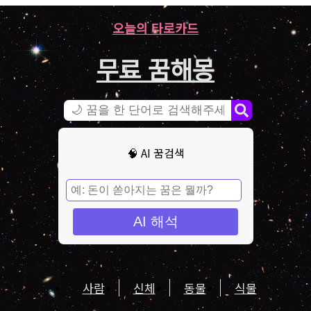
오늘의 타로카드
무료 꿈해몽
🧠 AI 꿈검색
AI 해석
사람
신체
동물
식물