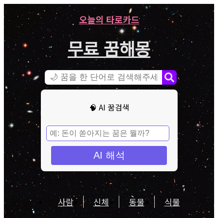
오늘의 타로카드
무료 꿈해몽
🧠 AI 꿈검색
AI 해석
사람
신체
동물
식물