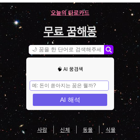
오늘의 타로카드
무료 꿈해몽
🧠 AI 꿈검색
AI 해석
사람
신체
동물
식물