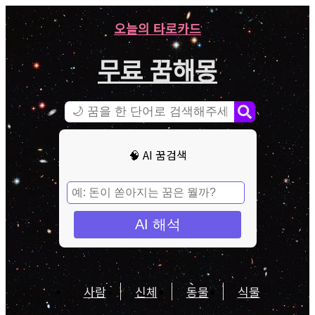
오늘의 타로카드
무료 꿈해몽
🧠 AI 꿈검색
AI 해석
사람
신체
동물
식물