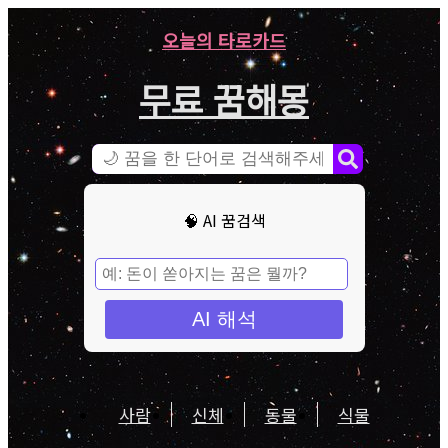
오늘의 타로카드
무료 꿈해몽
🧠 AI 꿈검색
AI 해석
사람
신체
동물
식물